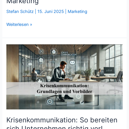
Marketing
Stefan Schütz
|
15. Juni 2025
|
Marketing
Micro-
Weiterlesen »
Moments
im
Content-
Marketing
Krisenkommunikation: So bereiten
sich Unternehmen richtig vor!