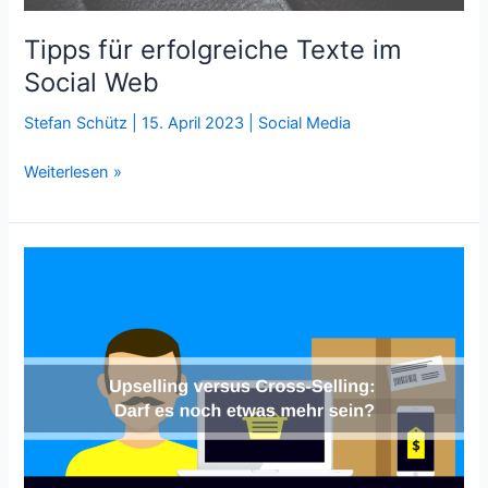
Tipps für erfolgreiche Texte im
Social Web
Stefan Schütz
|
15. April 2023
|
Social Media
Tipps
Weiterlesen »
für
erfolgreiche
Texte
im
Social
Web