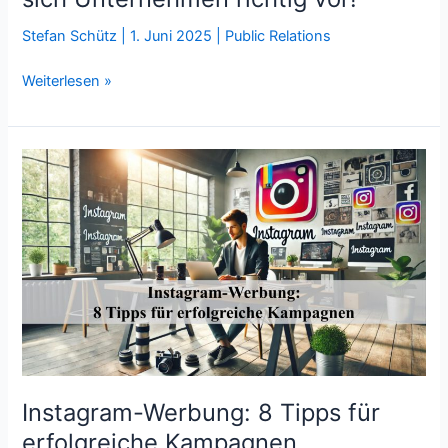
Stefan Schütz
|
1. Juni 2025
|
Public Relations
Krisenkommunikation:
Weiterlesen »
So
bereiten
sich
Unternehmen
richtig
vor!
Instagram-Werbung: 8 Tipps für
erfolgreiche Kampagnen