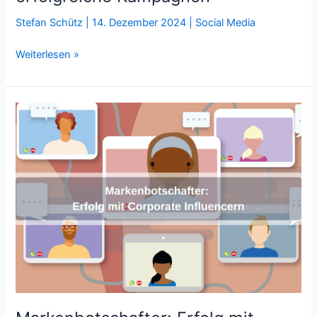
Stefan Schütz
|
14. Dezember 2024
|
Social Media
Instagram-
Weiterlesen »
Werbung:
8
Tipps
für
erfolgreiche
Kampagnen