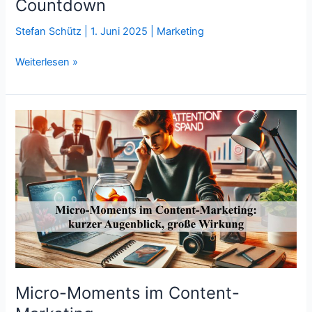
Countdown
Stefan Schütz
|
1. Juni 2025
|
Marketing
Super
Weiterlesen »
Bowl:
Commercials,
Content,
Countdown
Micro-Moments im Content-