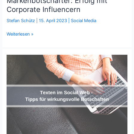
Markenbotschafter: Erfolg mit
Corporate Influencern
Stefan Schütz
|
15. April 2023
|
Social Media
Markenbotschafter:
Weiterlesen »
Erfolg
mit
Corporate
Influencern