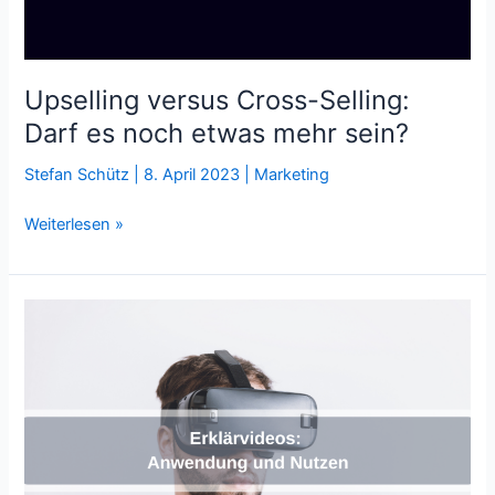
Upselling versus Cross-Selling:
Darf es noch etwas mehr sein?
Stefan Schütz
|
8. April 2023
|
Marketing
Upselling
Weiterlesen »
versus
Cross-
Selling:
Darf
es
noch
etwas
mehr
sein?