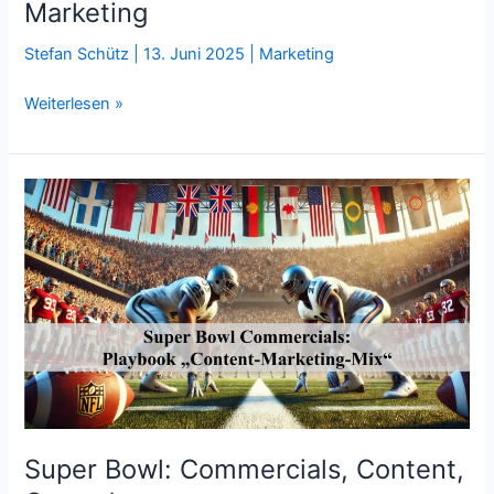
Marketing
Stefan Schütz
|
13. Juni 2025
|
Marketing
Fußball-
Weiterlesen »
Phrasen
und
Content-
Marketing
Super Bowl: Commercials, Content,