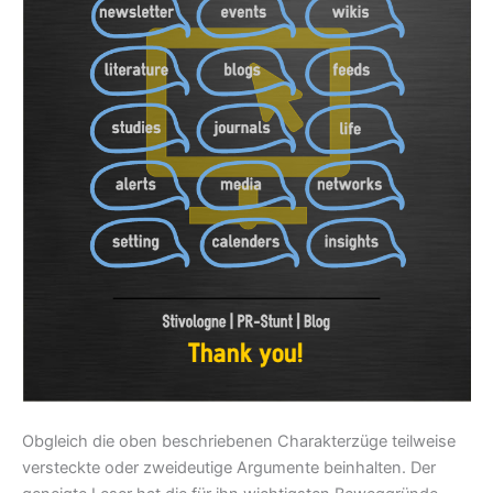
Obgleich die oben beschriebenen Charakterzüge teilweise
versteckte oder zweideutige Argumente beinhalten. Der