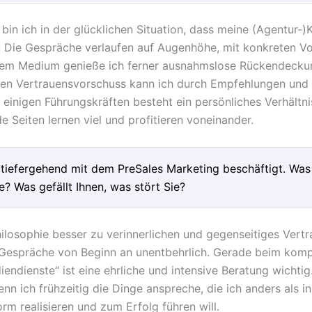
bin ich in der glücklichen Situation, dass meine (Agentur-
d. Die Gespräche verlaufen auf Augenhöhe, mit konkreten Vo
em Medium genieße ich ferner ausnahmslose Rückendecku
sen Vertrauensvorschuss kann ich durch Empfehlungen und
 einigen Führungskräften besteht ein persönliches Verhältni
ide Seiten lernen viel und profitieren voneinander.
 tiefergehend mit dem PreSales Marketing beschäftigt. Was 
e? Was gefällt Ihnen, was stört Sie?
losophie besser zu verinnerlichen und gegenseitiges Vert
 Gespräche von Beginn an unentbehrlich. Gerade beim kom
endienste“ ist eine ehrliche und intensive Beratung wichti
nn ich frühzeitig die Dinge anspreche, die ich anders als in
rm realisieren und zum Erfolg führen will.