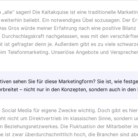
 „alle“ sagen! Die Kaltakquise ist eine traditionelle Market
weiterhin beliebt. Ein notwendiges Übel sozusagen. Der Erf
Das Gros würde meiner Erfahrung nach eine positive Bilanz 
ie Durchschlagskraft nachgelassen, was mit den verschärfte
tät ist gefragter denn je. Außerdem gibt es zu viele schwarz
eim Telefonmarketing. Unseriöse Angebote und Versprechen
iven sehen Sie für diese Marketingform? Sie ist, wie festge
erbreitet – nicht nur in den Konzepten, sondern auch in den
e Social Media für eigene Zwecke wichtig. Doch gibt es hier
geht nicht um Direktvertrieb im klassischen Sinne, sondern
en Beziehungsnetzwerkes. Die Fluktuation der Mitarbeiter i
 ist zwar überdurchschnittlich hoch, die Branchen sind ab