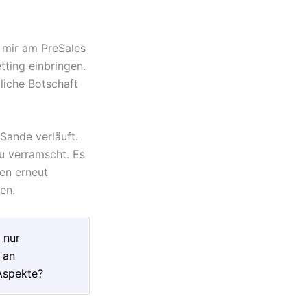
 mir am PreSales
ting einbringen.
liche Botschaft
Sande verläuft.
u verramscht. Es
den erneut
en.
 nur
 an
Aspekte?