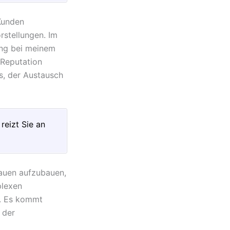
)Kunden
rstellungen. Im
ng bei meinem
 Reputation
s, der Austausch
reizt Sie an
rauen aufzubauen,
plexen
g. Es kommt
 der