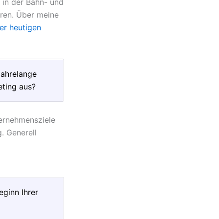
 in der Bahn- und
ren. Über meine
er heutigen
jahrelange
eting aus?
ternehmensziele
. Generell
eginn Ihrer