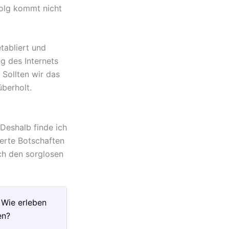
folg kommt nicht
tabliert und
ng des Internets
 Sollten wir das
überholt.
Deshalb finde ich
ierte Botschaften
ch den sorglosen
 Wie erleben
en?