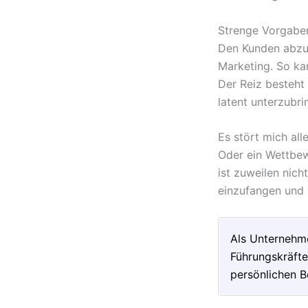
Strenge Vorgaben
Den Kunden abzuh
Marketing. So ka
Der Reiz besteht 
latent unterzubri
Es stört mich al
Oder ein Wettbew
ist zuweilen nich
einzufangen und 
Als Unternehme
Führungskräfte
persönlichen B