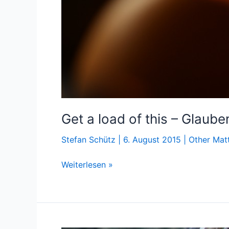
Get a load of this – Glaub
Stefan Schütz
|
6. August 2015
|
Other Mat
Get
Weiterlesen »
a
load
of
this