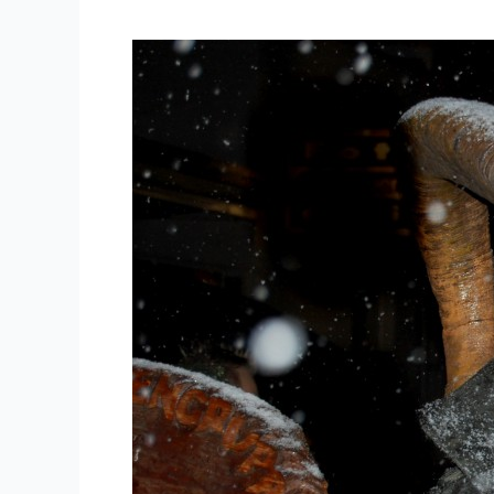
ya
Jump
Jump