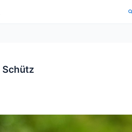
.
S
 Schütz