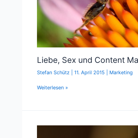
Liebe, Sex und Content Ma
Stefan Schütz
|
11. April 2015
|
Marketing
Liebe,
Weiterlesen »
Sex
und
Content
Marketing