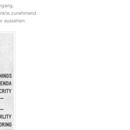
ingang.
punkte zunehmend
o aussehen: