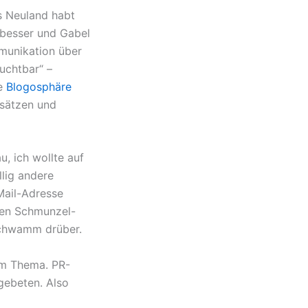
ins Neuland habt
d besser und Gabel
mmunikation über
ruchtbar“ –
te
Blogosphäre
nsätzen und
, ich wollte auf
lig andere
Mail-Adresse
hen Schmunzel-
Schwamm drüber.
em Thema. PR-
 gebeten. Also