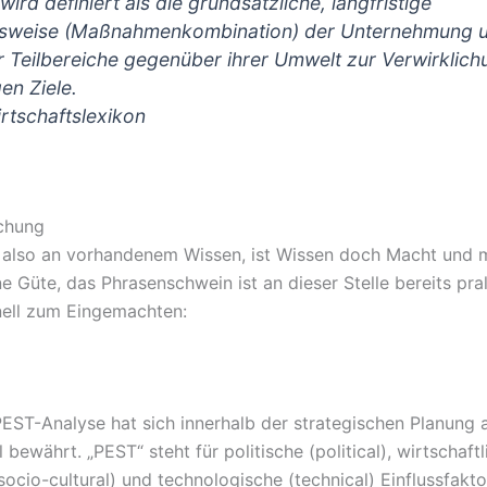
wird definiert als die grundsätzliche, langfristige
nsweise (Maßnahmenkombination) der Unternehmung 
r Teilbereiche gegenüber ihrer Umwelt zur Verwirklich
gen Ziele.
rtschaftslexikon
schung
 also an vorhandenem Wissen, ist Wissen doch Macht und 
e Güte, das Phrasenschwein ist an dieser Stelle bereits prall
ell zum Eingemachten:
EST-Analyse hat sich innerhalb der strategischen Planung a
l bewährt. „PEST“ steht für politische (political), wirtschaft
(socio-cultural) und technologische (technical) Einflussfakto