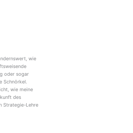
ndernswert, wie
nftsweisende
ng oder sogar
e Schnörkel.
cht, wie meine
kunft des
n Strategie-Lehre