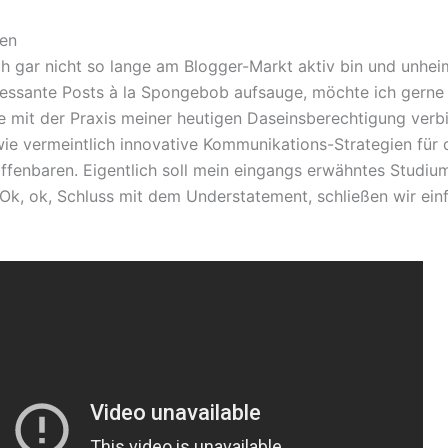
ßen
ch gar nicht so lange am Blogger-Markt aktiv bin und unhei
ressante Posts à la Spongebob aufsauge, möchte ich gerne 
 mit der Praxis meiner heutigen Daseinsberechtigung verbi
e vermeintlich innovative Kommunikations-Strategien für 
ffenbaren. Eigentlich soll mein eingangs erwähntes Studium
k, ok, Schluss mit dem Understatement, schließen wir einf