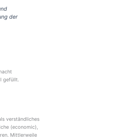
und
ung der
macht
 gefüllt.
ls verständliches
liche (economic),
ren. Mittlerweile