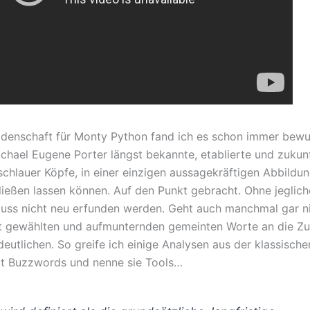
denschaft für Monty Python fand ich es schon immer bewu
ichael Eugene Porter längst bekannte, etablierte und zuku
schlauer Köpfe, in einer einzigen aussagekräftigen Abbildu
ließen lassen können. Auf den Punkt gebracht. Ohne jeglich
ss nicht neu erfunden werden. Geht auch manchmal gar ni
t gewählten und aufmunternden gemeinten Worte an die Zu
utlichen. So greife ich einige Analysen aus der klassische
 mit Buzzwords und nenne sie Tools…