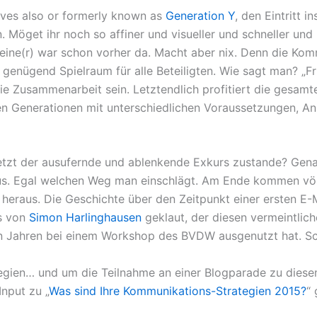
tives also or formerly known as
Generation Y
, den Eintritt 
n. Möget ihr noch so affiner und visueller und schneller un
 eine(r) war schon vorher da. Macht aber nix. Denn die Ko
t genügend Spielraum für alle Beteiligten. Wie sagt man? „F
die Zusammenarbeit sein. Letztendlich profitiert die gesam
n Generationen mit unterschiedlichen Voraussetzungen, A
tzt der ausufernde und ablenkende Exkurs zustande? Genau
us. Egal welchen Weg man einschlägt. Am Ende kommen völ
heraus. Die Geschichte über den Zeitpunkt einer ersten E-
ns von
Simon Harlinghausen
geklaut, der diesen vermeintlic
gen Jahren bei einem Workshop des BVDW ausgenutzt hat. 
egien… und um die Teilnahme an einer Blogparade zu dies
nput zu „
Was sind Ihre Kommunikations-Strategien 2015?
“