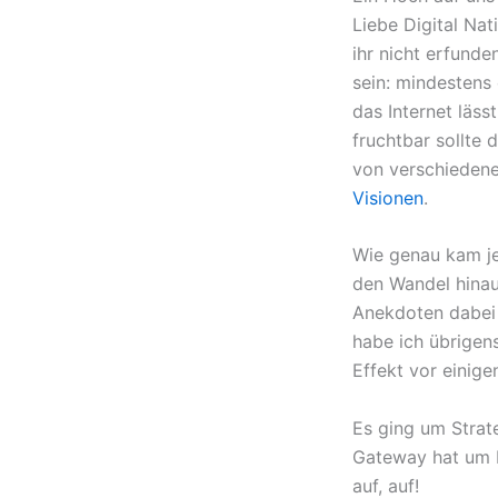
Liebe Digital Na
ihr nicht erfunde
sein: mindestens
das Internet läss
fruchtbar sollte 
von verschiedene
Visionen
.
Wie genau kam je
den Wandel hina
Anekdoten dabei 
habe ich übrige
Effekt vor eini
Es ging um Strat
Gateway hat um I
auf, auf!