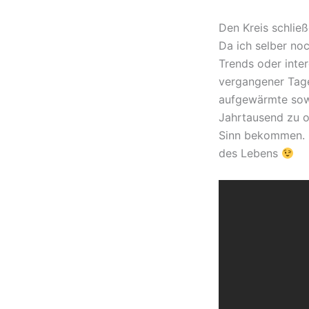
Den Kreis schlie
Da ich selber no
Trends oder inte
vergangener Tage
aufgewärmte sowi
Jahrtausend zu o
Sinn bekommen. O
des Lebens