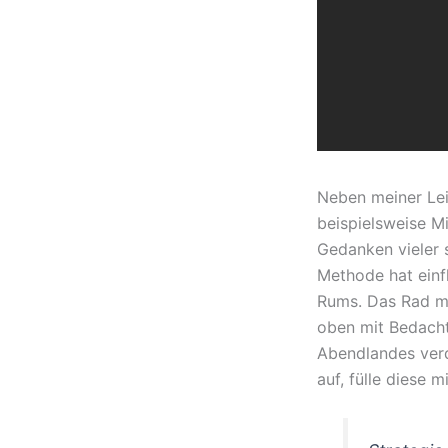
Neben meiner Lei
beispielsweise M
Gedanken vieler 
Methode hat einf
Rums. Das Rad mu
oben mit Bedach
Abendlandes verde
auf, fülle diese