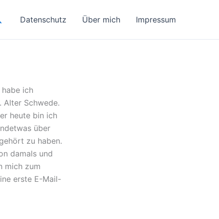
uchen
Datenschutz
Über mich
Impressum
 habe ich
. Alter Schwede.
r heute bin ich
gendetwas über
gehört zu haben.
von damals und
ch mich zum
ine erste E-Mail-