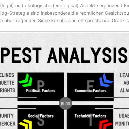
e (legal) und ökologische (ecological) Aspekte ergänzend E
 Blog-Strategie sind insbesondere die rechtlichen Gesichts
m übertragenden Sinne könnte eine entsprechende Grafik s