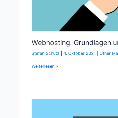
Webhosting: Grundlagen u
Stefan Schütz
|
4. Oktober 2021
|
Other Ma
Webhosting:
Weiterlesen »
Grundlagen
und
Empfehlungen
für
Blogger