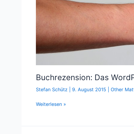
Buchrezension: Das Word
Stefan Schütz
|
9. August 2015
|
Other Mat
Buchrezension:
Weiterlesen »
Das
WordPress
Praxishandbuch