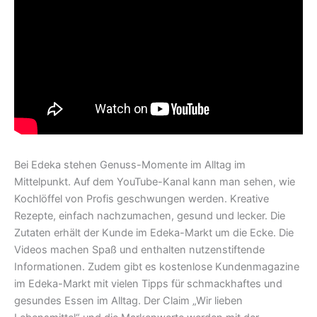
Bei Edeka stehen Genuss-Momente im Alltag im
Mittelpunkt. Auf dem YouTube-Kanal kann man sehen, wie
Kochlöffel von Profis geschwungen werden. Kreative
Rezepte, einfach nachzumachen, gesund und lecker. Die
Zutaten erhält der Kunde im Edeka-Markt um die Ecke. Die
Videos machen Spaß und enthalten nutzenstiftende
Informationen. Zudem gibt es kostenlose Kundenmagazine
im Edeka-Markt mit vielen Tipps für schmackhaftes und
gesundes Essen im Alltag. Der Claim „Wir lieben