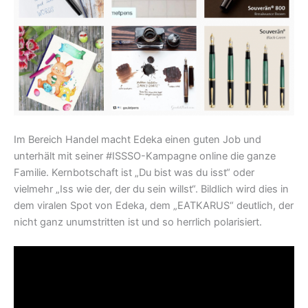
Im Bereich Handel macht Edeka einen guten Job und
unterhält mit seiner #ISSSO-Kampagne online die ganze
Familie. Kernbotschaft ist „Du bist was du isst“ oder
vielmehr „Iss wie der, der du sein willst“. Bildlich wird dies in
dem viralen Spot von Edeka, dem „EATKARUS“ deutlich, der
nicht ganz unumstritten ist und so herrlich polarisiert.