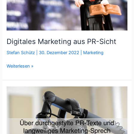
Digitales Marketing aus PR-Sicht
Stefan Schütz
|
30. Dezember 2022
|
Marketing
Digitales
Weiterlesen »
Marketing
aus
PR-
Sicht