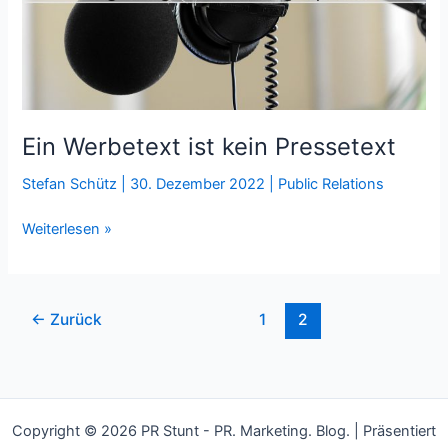
Ein Werbetext ist kein Pressetext
Stefan Schütz
|
30. Dezember 2022
|
Public Relations
Ein
Weiterlesen »
Werbetext
ist
kein
←
Zurück
1
2
Pressetext
Copyright © 2026 PR Stunt - PR. Marketing. Blog. | Präsentiert