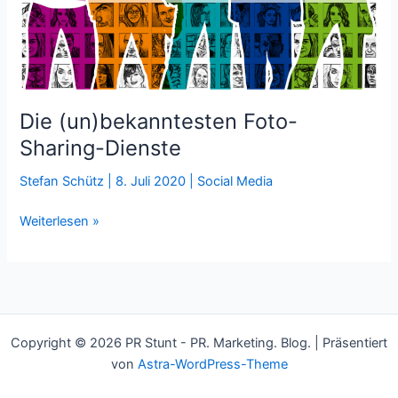
Die (un)bekanntesten Foto-
Sharing-Dienste
Stefan Schütz
|
8. Juli 2020
|
Social Media
Die
Weiterlesen »
(un)bekanntesten
Foto-
Sharing-
Dienste
Copyright © 2026 PR Stunt - PR. Marketing. Blog. | Präsentiert
von
Astra-WordPress-Theme