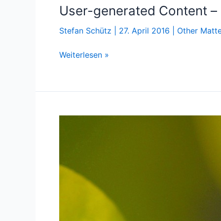
User-generated Content – h
Stefan Schütz
|
27. April 2016
|
Other Matte
User-
Weiterlesen »
generated
Content
–
hier
her
oder
ich
fall‘
um