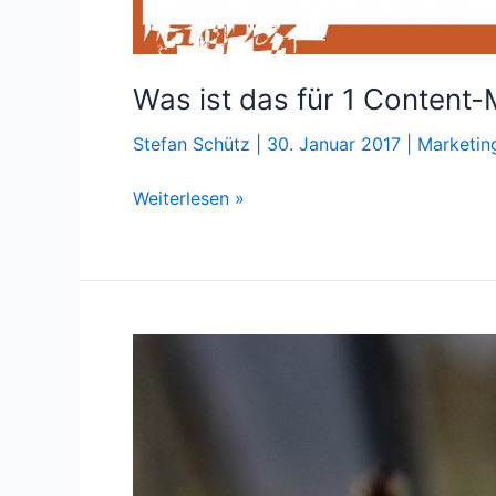
Was ist das für 1 Content
Stefan Schütz
|
30. Januar 2017
|
Marketin
Was
Weiterlesen »
ist
das
für
1
Content-
Marketing-
Magazin?