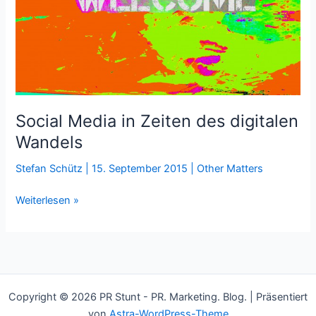
Social Media in Zeiten des digitalen
Wandels
Stefan Schütz
|
15. September 2015
|
Other Matters
Social
Weiterlesen »
Media
in
Zeiten
des
digitalen
Copyright © 2026 PR Stunt - PR. Marketing. Blog. | Präsentiert
Wandels
von
Astra-WordPress-Theme