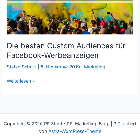
Die besten Custom Audiences für
Facebook-Werbeanzeigen
Stefan Schütz
|
8. November 2019
|
Marketing
Die
Weiterlesen »
besten
Custom
Audiences
für
Facebook-
Copyright © 2026 PR Stunt - PR. Marketing. Blog. | Präsentiert
Werbeanzeigen
von
Astra-WordPress-Theme