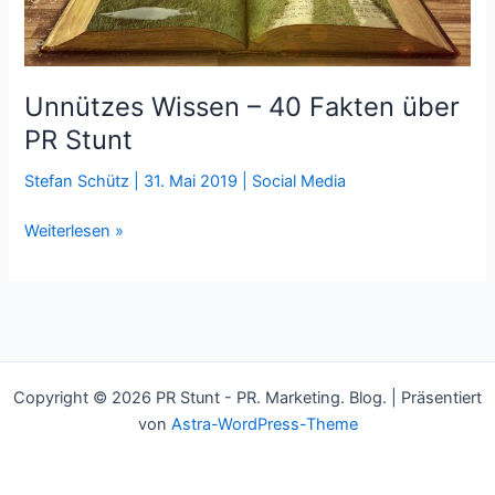
Unnützes Wissen – 40 Fakten über
PR Stunt
Stefan Schütz
|
31. Mai 2019
|
Social Media
Unnützes
Weiterlesen »
Wissen
–
40
Fakten
über
PR
Copyright © 2026 PR Stunt - PR. Marketing. Blog. | Präsentiert
Stunt
von
Astra-WordPress-Theme