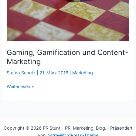
Gaming, Gamification und Content-
Marketing
Stefan Schütz
|
21. März 2016
|
Marketing
Gaming,
Weiterlesen »
Gamification
und
Content-
Marketing
Copyright © 2026 PR Stunt - PR. Marketing. Blog. | Präsentiert
von
Astra-WordPress-Theme