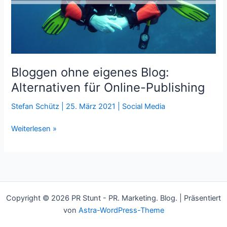
Bloggen ohne eigenes Blog:
Alternativen für Online-Publishing
Stefan Schütz
|
25. März 2021
|
Social Media
Bloggen
Weiterlesen »
ohne
eigenes
Blog:
Alternativen
für
Copyright © 2026 PR Stunt - PR. Marketing. Blog. | Präsentiert
Online-
von
Astra-WordPress-Theme
Publishing